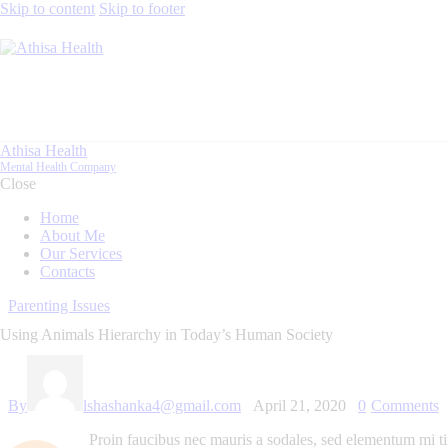
Skip to content
Skip to footer
Athisa Health
Mental Health Company
Close
Home
About Me
Our Services
Contacts
Parenting Issues
Using Animals Hierarchy in Today’s Human Society
By
lshashanka4@gmail.com
April 21, 2020
0
Comments
Proin faucibus nec mauris a sodales, sed elementum mi tin