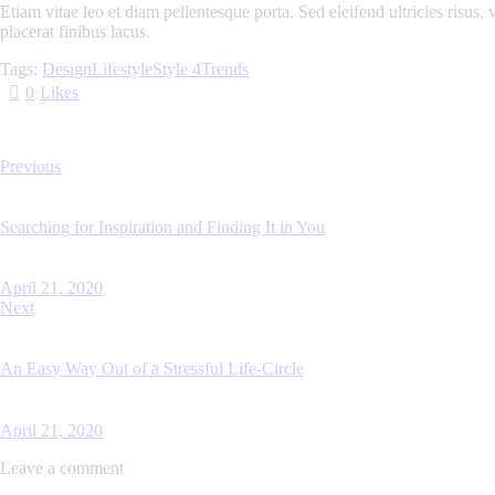
Etiam vitae leo et diam pellentesque porta. Sed eleifend ultricies risu
placerat finibus lacus.
Tags:
Design
Lifestyle
Style 4
Trends
0
Likes
Post
Previous
navigation
Searching for Inspiration and Finding It in You
April 21, 2020
Next
An Easy Way Out of a Stressful Life-Circle
April 21, 2020
Leave a comment