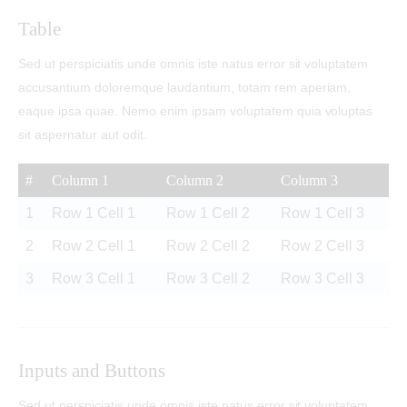
Table
Sed ut perspiciatis unde omnis iste natus error sit voluptatem
accusantium doloremque laudantium, totam rem aperiam,
eaque ipsa quae. Nemo enim ipsam voluptatem quia voluptas
sit aspernatur aut odit.
#
Column 1
Column 2
Column 3
1
Row 1 Cell 1
Row 1 Cell 2
Row 1 Cell 3
2
Row 2 Cell 1
Row 2 Cell 2
Row 2 Cell 3
3
Row 3 Cell 1
Row 3 Cell 2
Row 3 Cell 3
Inputs and Buttons
Sed ut perspiciatis unde omnis iste natus error sit voluptatem