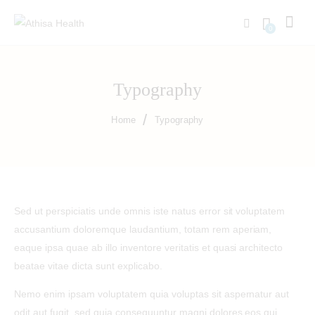
0
Typography
Home
Typography
Sed ut perspiciatis unde omnis iste natus error sit voluptatem
accusantium doloremque laudantium, totam rem aperiam,
eaque ipsa quae ab illo inventore veritatis et quasi architecto
beatae vitae dicta sunt explicabo.
Nemo enim ipsam voluptatem quia voluptas sit aspernatur aut
odit aut fugit, sed quia consequuntur magni dolores eos qui