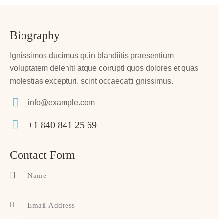
Biography
Ignissimos ducimus quin blandiitis praesentium
voluptatem deleniti atque corrupti quos dolores et quas
molestias excepturi. scint occaecatti gnissimus.
info@example.com
E-
+1 840 841 25 69
m
Ph
ail:
on
Contact Form
e: