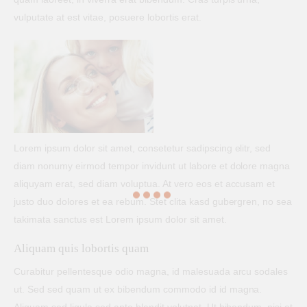
vulputate at est vitae, posuere lobortis erat.
Lorem ipsum dolor sit amet, consetetur sadipscing elitr, sed
diam nonumy eirmod tempor invidunt ut labore et dolore magna
aliquyam erat, sed diam voluptua. At vero eos et accusam et
justo duo dolores et ea rebum. Stet clita kasd gubergren, no sea
takimata sanctus est Lorem ipsum dolor sit amet.
Aliquam quis lobortis quam
Curabitur pellentesque odio magna, id malesuada arcu sodales
ut. Sed sed quam ut ex bibendum commodo id id magna.
Aliquam sed ligula sed ante blandit volutpat. Ut bibendum, nisi et