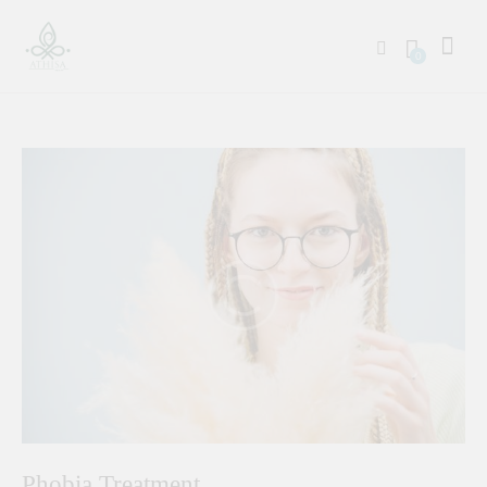
0
Phobia Treatment